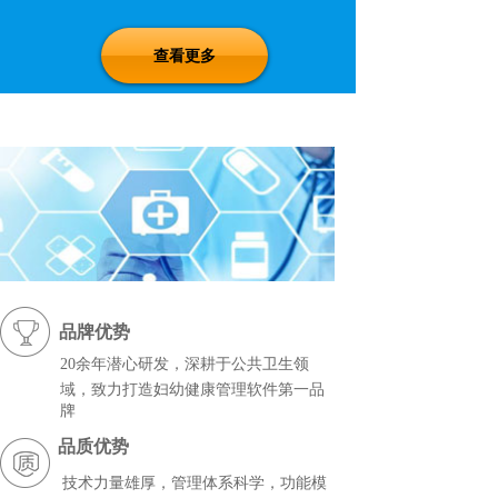
年承建云南省基本公共卫生服务与云南省社区公
我们的优势
共卫生服务系统，为云南省全省上千家使用单位
查看更多
OUR ADVANTAGES
提供妇幼保健与公共卫生服务信息系统支撑，
2015年，建立昆明市石林县儿童保健区域平台，
2017年-2018年昆明市孕产妇保健管理系统由CS
版本升级为BS版本，并增加孕情管理、最新高危
管理、孕产妇APP等功能，2018年承建嵩明，安
林儿童保健区域管理平台。
公司位于崇尚严谨、科学、求精、探索精神
的中国科学院成都分院计算机应用研究所内，二
十年来一贯秉承“精诚所至，金石为开”的服务精
神，坚持“做软件就是做服务”的职业理念，始终
把用户的需求做为公司的需求，把用户的满意放
在首位，获得了用户的一致认可与高度评价。
品牌优势
成都金石软件有限公司愿籍二十多年从事医
2
0余年潜心研发，深耕于公共卫生领
疗卫生行业信息化的深厚底蕴及雄厚的妇幼保健
域，致
力打造妇幼健康管理软件第一品
行业与软件技术实力向各级卫生部门以及业务单
牌
位提供先进实用的软件和优秀的金牌服务，为推
动妇幼与疾控信息化、现代化、公共卫生服务区
品质优势
域化、精准化作出贡献！
技术力量雄厚，管理体系科学，功能模
期待与您真诚携手、相互合作、共同发展！