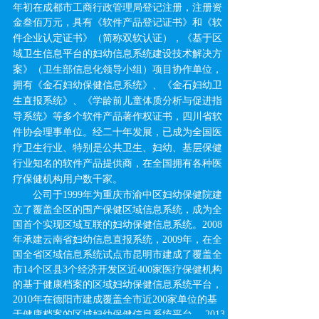
年初在成都市工商行政管理局登记注册，注册资
金叁佰万元，
具有《软件产品登记证书》和《软
件企业认定证书》（简称双软认证），《基于区
域卫生信息平台的妇幼信息系统建设技术解决方
案》（卫生部信息化领导小组）项目协作单位，
拥有《金石妇幼保健信息系统》、《金石妇幼卫
生直报系统》、《学龄前儿童体质分析与促进指
导系统》等多个软件产品著作权证书，四川省软
件协会理事单位。
经二十年发展，已成为全国医
疗卫生行业、特别是公共卫生、妇幼、基层保健
行业知名的软件产品提供商，在全国拥有各种医
疗保健机构用户数千家。
公司于1999年为重庆市渝中区妇幼保健院建
立了覆盖全区的围产保健区域信息系统，成为全
国首个实现区域互联的妇幼保健信息系统。2008
年承建云南省妇幼信息直报系统，2009年，在全
国全省区域信息系统试点市昆明市建成了覆盖全
市14个区县3个经济开发区近400家医疗保健机构
的基于健康档案的区域妇幼保健信息系统平台，
2010年在德阳市建成覆盖全市近200家单位的基
于健康档案的区域妇幼保健信息系统平台， 2013